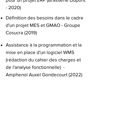
- 2020)
Définition des besoins dans le cadre
d'un projet MES et GMAO - Groupe
Cosucra (2019)
Assistance à la programmation et la
mise en place d'un logiciel WMS
(rédaction du cahier des charges et
de
l'analyse fonctionnelle) -
Amphenol Auxel Gondecourt (2022)
​Préparation du cahier des charges et
choix du logiciel pour un projet ERP
(ETA Les Erables –
2022-2023
)
​Définition de projet, analyse
fonctionnelle et suivi de projet d’un
logiciel de gestion des stocks